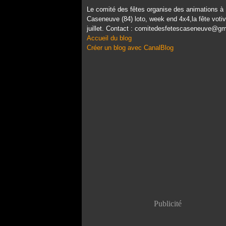
Le comité des fêtes organise des animations à
Caseneuve (84) loto, week end 4x4,la fête voti
juillet. Contact : comitedesfetescaseneuve@g
Accueil du blog
Créer un blog avec CanalBlog
Publicité