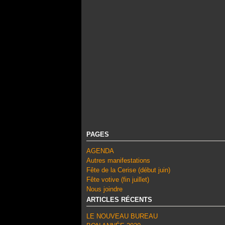
PAGES
AGENDA
Autres manifestations
Fête de la Cerise (début juin)
Fête votive (fin juillet)
Nous joindre
ARTICLES RÉCENTS
LE NOUVEAU BUREAU