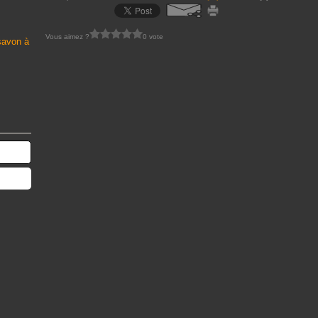
Vous aimez ?
0 vote
 savon à