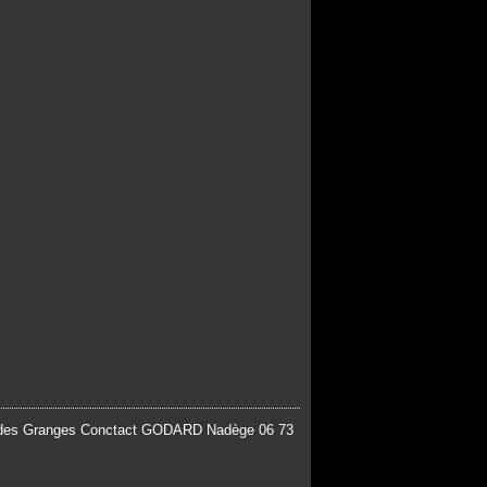
re des Granges Conctact GODARD Nadège 06 73