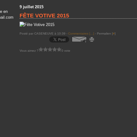
9 juillet 2015
ve en
FÊTE VOTIVE 2015
mail.com
Posté par CASENEUVE à 10:39 -
Commentaires [
…
]
- Permalien [
#
]
Vous aimez ?
0 vote