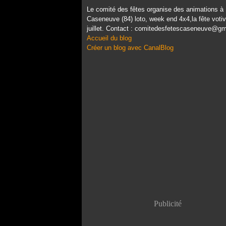
Le comité des fêtes organise des animations à
Caseneuve (84) loto, week end 4x4,la fête voti
juillet. Contact : comitedesfetescaseneuve@g
Accueil du blog
Créer un blog avec CanalBlog
Publicité