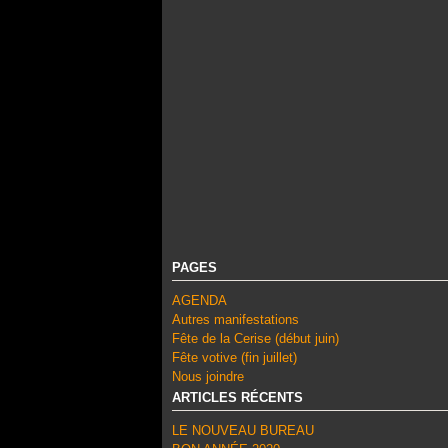
PAGES
AGENDA
Autres manifestations
Fête de la Cerise (début juin)
Fête votive (fin juillet)
Nous joindre
ARTICLES RÉCENTS
LE NOUVEAU BUREAU