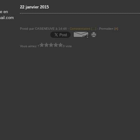
22 janvier 2015
ve en
mail.com
Posté par CASENEUVE à 14:46 -
Commentaires [
…
]
- Permalien [
#
]
Vous aimez ?
0 vote